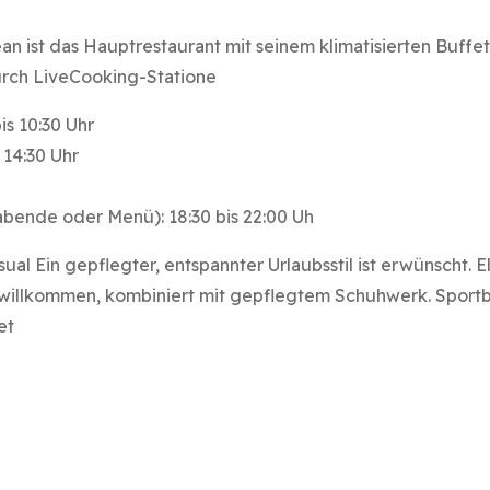
n ist das Hauptrestaurant mit seinem klimatisierten Buffetb
urch LiveCooking-Statione
is 10:30 Uhr
 14:30 Uhr
bende oder Menü): 18:30 bis 22:00 Uh
 Ein gepflegter, entspannter Urlaubsstil ist erwünscht. Ele
d willkommen, kombiniert mit gepflegtem Schuhwerk. Sport
et