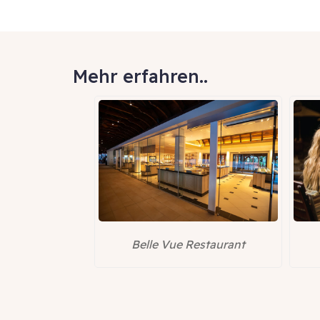
Mehr erfahren..
estaurant
La Marée