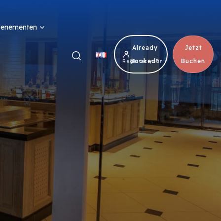
venementen
Already
Jetzt
Booked?
Buchen
Register your stay